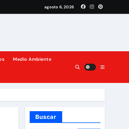
de su gastronomía
agosto 6, 2026
os
Medio Ambiente
 a la huelga.
de accidentes de tráfico.
tibles fósiles
Buscar