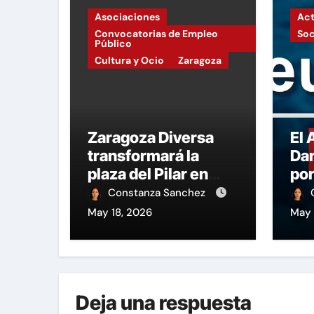
Asociaciones
Act
Convocatorias de Empleo
So
Público
Cultura y Ocio
Zaragoza
Zaragoza Diversa
El
transformará la
Dar
plaza del Pilar en
por
punto de encuentro
edu
Constanza Sanchez
cultural
un 
May 18, 2026
May 
a l
Deja una respuesta