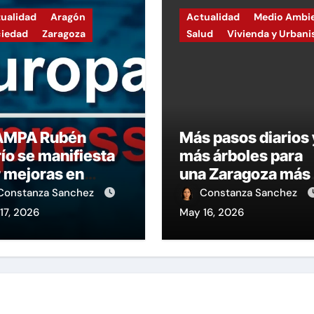
ualidad
Aragón
Actualidad
Medio Ambi
ciedad
Zaragoza
Salud
Vivienda y Urban
 AMPA Rubén
Más pasos diarios 
ío se manifiesta
más árboles para
 mejoras en
una Zaragoza más
cación e inicia
verde.
Constanza Sanchez
Constanza Sanchez
encierro en apoyo
17, 2026
May 16, 2026
a huelga.