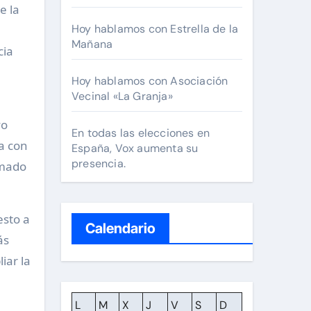
e la
Hoy hablamos con Estrella de la
Mañana
cia
Hoy hablamos con Asociación
Vecinal «La Granja»
vo
En todas las elecciones en
a con
España, Vox aumenta su
presencia.
rmado
esto a
Calendario
ás
iar la
L
M
X
J
V
S
D