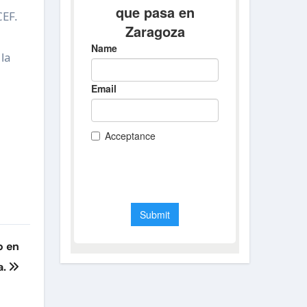
CEF.
la
o en
a.