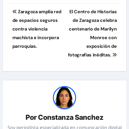
Navegación
Zaragoza amplía red
El Centro de Historias
de
de espacios seguros
de Zaragoza celebra
contra violencia
centenario de Marilyn
entradas
machista e incorpora
Monroe con
parroquias.
exposición de
fotografías inéditas.
Por
Constanza Sanchez
Soy periodista especializada en comunicación digital