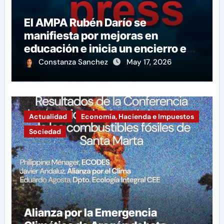
El AMPA Rubén Darío se
manifiesta por mejoras en
educación e inicia un encierro en
apoyo a la huelga.
Constanza Sanchez
May 17, 2026
Actualidad
Economía, Hacienda e Impuestos
Sociedad
Alianza por la Emergencia