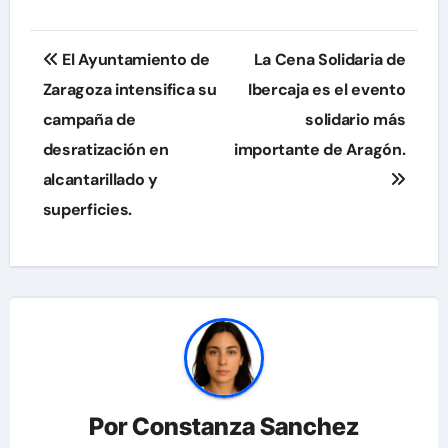
Navegación
El Ayuntamiento de
La Cena Solidaria de
de
Zaragoza intensifica su
Ibercaja es el evento
campaña de
solidario más
entradas
desratización en
importante de Aragón.
alcantarillado y
superficies.
Por
Constanza Sanchez