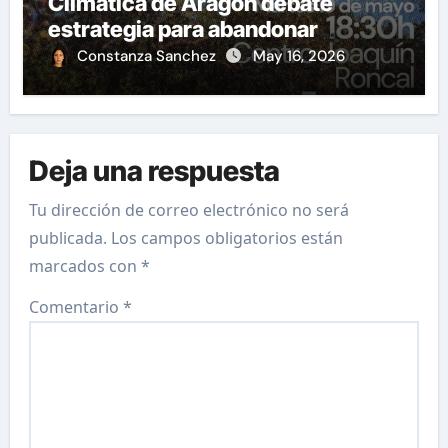
Climática de Aragón debate
estrategia para abandonar
combustibles fósiles
Constanza Sanchez
May 16, 2026
Deja una respuesta
Tu dirección de correo electrónico no será
publicada.
Los campos obligatorios están
marcados con
*
Comentario
*