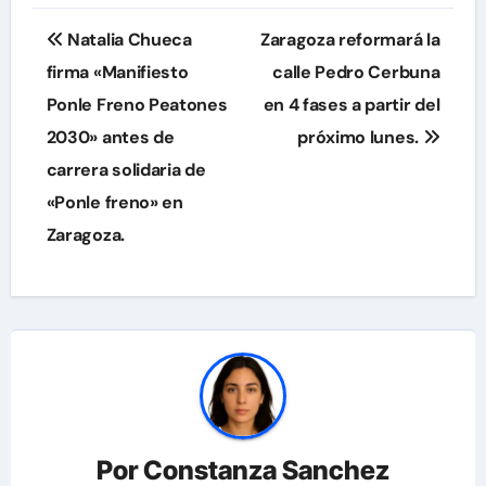
Navegación
Natalia Chueca
Zaragoza reformará la
de
firma «Manifiesto
calle Pedro Cerbuna
Ponle Freno Peatones
en 4 fases a partir del
entradas
2030» antes de
próximo lunes.
carrera solidaria de
«Ponle freno» en
Zaragoza.
Por
Constanza Sanchez