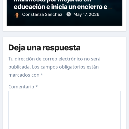
educación e inicia un encierro en
apoyo a la huelga.
Constanza Sanchez
May 17, 2026
Deja una respuesta
Tu dirección de correo electrónico no será
publicada.
Los campos obligatorios están
marcados con
*
Comentario
*