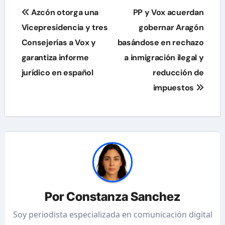
Navegación
Azcón otorga una
PP y Vox acuerdan
de
Vicepresidencia y tres
gobernar Aragón
Consejerías a Vox y
basándose en rechazo
entradas
garantiza informe
a inmigración ilegal y
jurídico en español
reducción de
impuestos
Por
Constanza Sanchez
Soy periodista especializada en comunicación digital