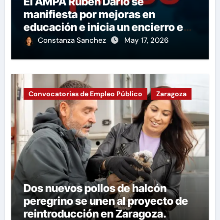
El AMPA Rubén Darío se
manifiesta por mejoras en
educación e inicia un encierro en
apoyo a la huelga.
Constanza Sanchez
May 17, 2026
Convocatorias de Empleo Público
Zaragoza
Dos nuevos pollos de halcón
peregrino se unen al proyecto de
reintroducción en Zaragoza.