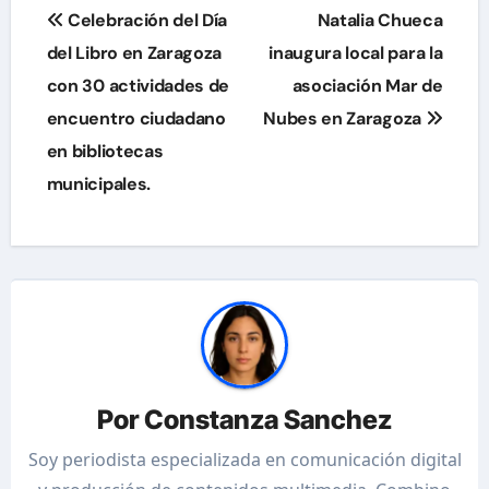
Navegación
Celebración del Día
Natalia Chueca
de
del Libro en Zaragoza
inaugura local para la
con 30 actividades de
asociación Mar de
entradas
encuentro ciudadano
Nubes en Zaragoza
en bibliotecas
municipales.
Por
Constanza Sanchez
Soy periodista especializada en comunicación digital