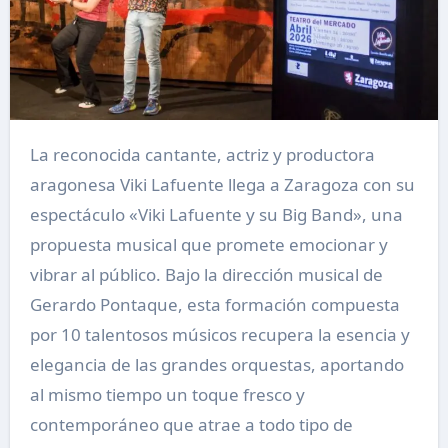
La reconocida cantante, actriz y productora
aragonesa Viki Lafuente llega a Zaragoza con su
espectáculo «Viki Lafuente y su Big Band», una
propuesta musical que promete emocionar y
vibrar al público. Bajo la dirección musical de
Gerardo Pontaque, esta formación compuesta
por 10 talentosos músicos recupera la esencia y
elegancia de las grandes orquestas, aportando
al mismo tiempo un toque fresco y
contemporáneo que atrae a todo tipo de