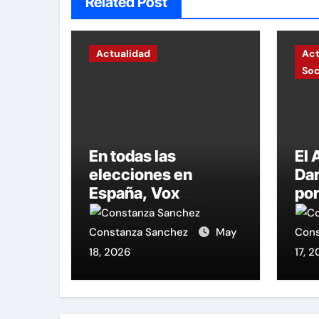
Related Post
Actualidad
Act
So
En todas las
El
elecciones en
Dar
España, Vox
por
aumenta su
edu
presencia.
un 
Constanza Sanchez
May
Cons
a l
18, 2026
17, 