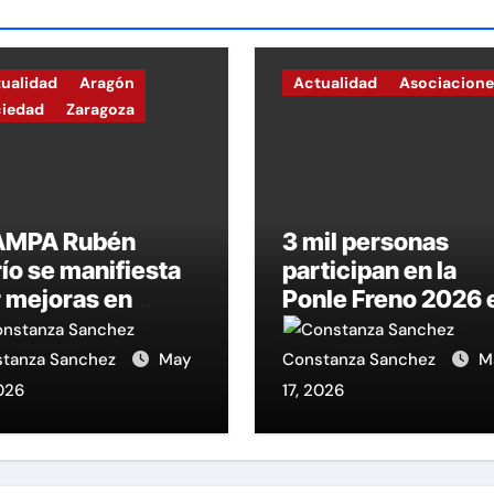
ualidad
Aragón
Actualidad
Asociacione
ciedad
Zaragoza
 AMPA Rubén
3 mil personas
ío se manifiesta
participan en la
 mejoras en
Ponle Freno 2026 
cación e inicia
Zaragoza para
encierro en apoyo
apoyar a las vícti
tanza Sanchez
May
Constanza Sanchez
M
a huelga.
de accidentes de
2026
17, 2026
tráfico.