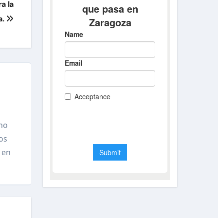
a la
a.
no
os
 en