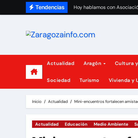
Saltar
Tendencias
Hoy hablamos con Asociaci
al
contenido
Actualidad
Aragón
Cultura 
Sociedad
Turismo
Vivienda y
Inicio
Actualidad
Mini-encuentros fortalecen amista
Actualidad
Educación
Medio Ambiente
S