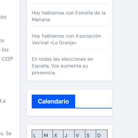
Hoy hablamos con Estrella de la
ión
Mañana
Hoy hablamos con Asociación
os
Vecinal «La Granja»
 los
, CEIP
En todas las elecciones en
España, Vox aumenta su
presencia.
a
d a
Calendario
s. Se
L
M
X
J
V
S
D