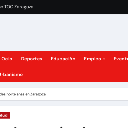
ón TOC Zaragoza
A Paisaxe que s
y Ocio
Deportes
Educación
Empleo
Event
 Urbanismo
des hortelanas en Zaragoza
alud