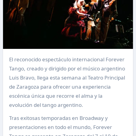
El reconocido espectáculo internacional Forever
Tango, creado y dirigido por el músico argentino
Luis Bravo, llega esta semana al Teatro Principal
de Zaragoza para ofrecer una experiencia
escénica única que recorre el alma y la
evolución del tango argentino.
Tras exitosas temporadas en Broadway y
presentaciones en todo el mundo, Forever