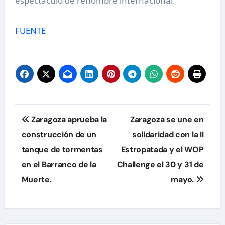
espectáculo de renombre internacional.
FUENTE
Navegación
Zaragoza aprueba la
Zaragoza se une en
de
construcción de un
solidaridad con la II
tanque de tormentas
Estropatada y el WOP
entradas
en el Barranco de la
Challenge el 30 y 31 de
Muerte.
mayo.