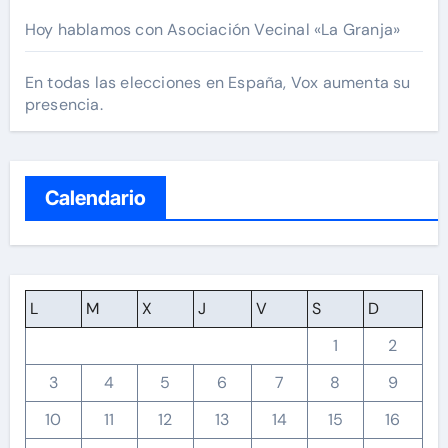
Hoy hablamos con Asociación Vecinal «La Granja»
En todas las elecciones en España, Vox aumenta su
presencia.
Calendario
L
M
X
J
V
S
D
1
2
3
4
5
6
7
8
9
10
11
12
13
14
15
16