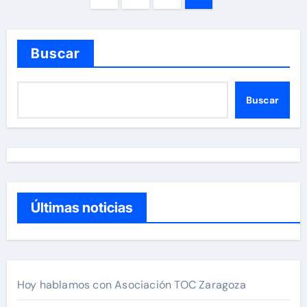
de
entradas
Buscar
Buscar
Últimas noticias
Hoy hablamos con Asociación TOC Zaragoza